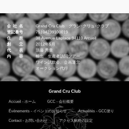
会社名
Grand Cru Club グラン･クリュ･クラブ
登記番号
75104239100019
住所
38 Avenue Laplace 94110 Arcueil
創立
2012年5月
代表
須藤 秀章
内容
輸出 生産者訪問ツアー
ワイン試飲会、企画運営
オークション代行
Grand Cru Club
Accueil - ホーム
GCC - 会社概要
Événements - イベントのお知らせ
Actualités - GCC便り
Contact - お問い合わせ
アクセス解析の設定