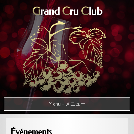
G
rand
C
ru
C
lub
Menu - メニュー
Événements