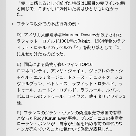
「赤」に感じるとして挙げた特徴は1回目の赤ワインの時
と同じで、ごまかしに気付いた者はひとりもいなかっ
た。
フランス以外での不法行為の例：
D）アメリカ人醸造学者Maureen Downeyが飲まされた
ラフィット・ロチルド1961年の偽物は、1964年物のラフ
ィット・ロチルドのラベルの「4」を削り落として「1」
に見せかけたものだった。
E）同氏による偽物が多いワインTOP16
ロマネコンティ、アンリ・ジャイエ、ジャブレのラ・シ
ャペル・エルミタージュ、ドメーヌ・デュジャク、シュ
ヴァルブラン、ペトリュス、ラフィット・ロチルド、ラ
トゥール、ムートン・ロチルド、ラフルール、ルパン、
ポムロールのラトゥール、ライヤス、他イタリアワイン3
種。
F）フランスのグラン・ヴァンの偽造販売で米国で有罪
となったRudy Kuruniawan事件。ブルゴーニュの生産者
ローラン・ポンソが、自家が生産を始める前の年代のワ
インが売らていることに気付いて偽造が露見した。