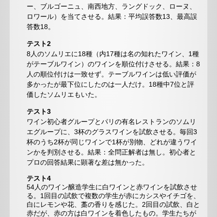
ー、ブルゴーニュ、南西地方、ラングドック、ローヌ、
ロワール）を当てさせる。結果：平均誤答数13、最高誤
答数18。
テスト2
8人のソムリエに18種（内17種は名の知れたワイン、1種
がテーブルワイン）のワインを順位付けさせる。結果：8
人の順位付けは一致せず。テーブルワインは低い評価が
多かったが最下位にしたのは一人だけ。18種中7位と評
価したソムリエもいた。
テスト3
ワイン初心者グループとパリの有名レストランのソムリ
エグループに、3杯のグラスワインを試飲させる。毎回3
杯のうち2杯が同じワインで1杯が別物、どれが違うワイ
ンかを判別させる。結果：全問正解者は無し。初心者と
プロの回答結果に顕著な差は無かった。
テスト4
54人のワイン醸造学生に白ワインと赤ワインを試飲させ
る。1回目の試飲で複数の学生が赤にカシスやイチゴを、
白にレモンや花、藁の香りを感じた。2回目の試飲、白と
赤だが、赤の方は白ワインを着色したもの。学生たちが