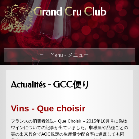
G
rand
C
ru
C
lub
Menu - メニュー
Actualités - GCC便り
Vins - Que choisir
フランスの消費者雑誌« Que Choisir » 2015年10月号に偽物
ワインについての記事が出ていました。収穫量や品種ごとの
実の出来具合でAOC規定の生産量や配合率に違反しても同