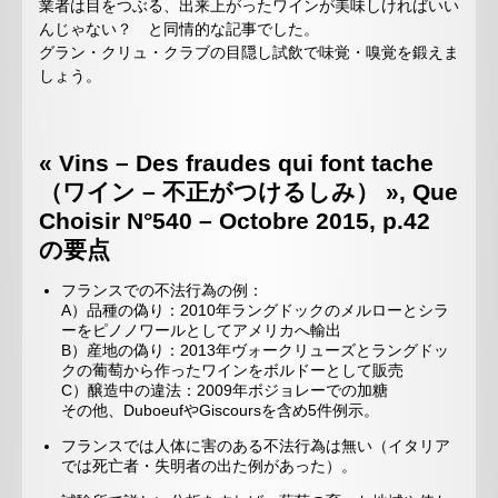
業者は目をつぶる、出来上がったワインが美味しければいい
んじゃない？ と同情的な記事でした。
グラン・クリュ・クラブの目隠し試飲で味覚・嗅覚を鍛えま
しょう。
« Vins – Des fraudes qui font tache
（ワイン – 不正がつけるしみ） », Que
Choisir N°540 – Octobre 2015, p.42
の要点
フランスでの不法行為の例：
A）品種の偽り：2010年ラングドックのメルローとシラ
ーをピノノワールとしてアメリカへ輸出
B）産地の偽り：2013年ヴォークリューズとラングドッ
クの葡萄から作ったワインをボルドーとして販売
C）醸造中の違法：2009年ボジョレーでの加糖
その他、DuboeufやGiscoursを含め5件例示。
フランスでは人体に害のある不法行為は無い（イタリア
では死亡者・失明者の出た例があった）。