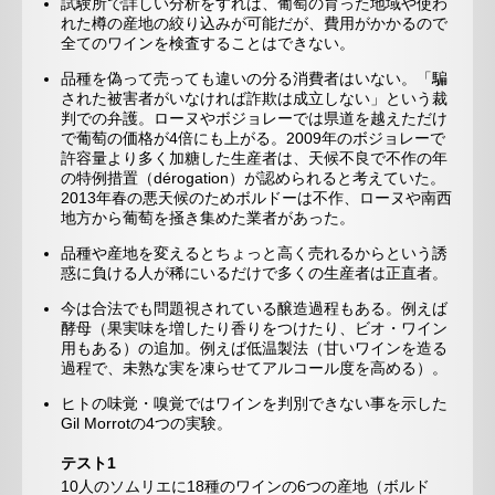
試験所で詳しい分析をすれば、葡萄の育った地域や使わ
れた樽の産地の絞り込みが可能だが、費用がかかるので
全てのワインを検査することはできない。
品種を偽って売っても違いの分る消費者はいない。「騙
された被害者がいなければ詐欺は成立しない」という裁
判での弁護。ローヌやボジョレーでは県道を越えただけ
で葡萄の価格が4倍にも上がる。2009年のボジョレーで
許容量より多く加糖した生産者は、天候不良で不作の年
の特例措置（dérogation）が認められると考えていた。
2013年春の悪天候のためボルドーは不作、ローヌや南西
地方から葡萄を掻き集めた業者があった。
品種や産地を変えるとちょっと高く売れるからという誘
惑に負ける人が稀にいるだけで多くの生産者は正直者。
今は合法でも問題視されている醸造過程もある。例えば
酵母（果実味を増したり香りをつけたり、ビオ・ワイン
用もある）の追加。例えば低温製法（甘いワインを造る
過程で、未熟な実を凍らせてアルコール度を高める）。
ヒトの味覚・嗅覚ではワインを判別できない事を示した
Gil Morrotの4つの実験。
テスト1
10人のソムリエに18種のワインの6つの産地（ボルド