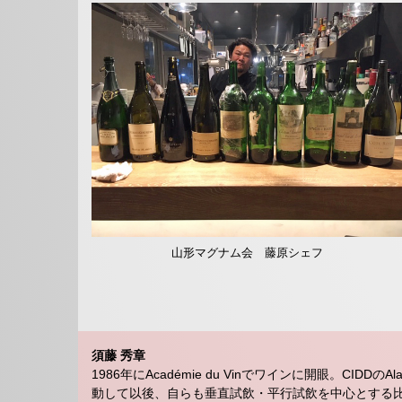
山形マグナム会 藤原シェフ
須藤 秀章
1986年にAcadémie du Vinでワインに開眼。CIDDの
動して以後、自らも垂直試飲・平行試飲を中心とする