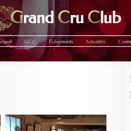
G
rand
C
ru
C
lub
ccueil
GCC
Événements
Actualités
Conta