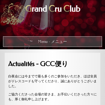
G
rand
C
ru
C
lub
Menu - メニュー
Actualités - GCC便り
白夜会には今までで最も多くのご参加をいただき、ほぼ全員
がドレスコードも守ってくださり、誠にありがとうございま
した。
ご協力くださった会場の皆さま、お手伝いくださった方々に
も、厚く御礼申し上げます。