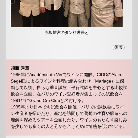
赤坂離宮のタン料理長と
（須藤）
須藤 秀章
1986年にAcadémie du Vinでワインに開眼。CIDDのAlain
Segel氏によるワインと料理の組み合わせ（Mariage）に感
動して以後、自らも垂直試飲・平行試飲を中心とする比較試
飲会を企画。在パリのワイン愛好者が集まっての試飲会を
1991年にGrand Cru Clubと名付ける。
1995年より日本でも試飲会を開催。パリでの試飲会にワイ
ン生産者を招いたり、産地を訪問して葡萄の生育や醸造への
理解を深めるツアーを企画したり、ワインのもたらす楽しみ
を少しでも多くの人と分かち合うために情熱を傾けている。