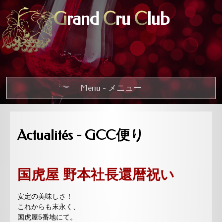
G
rand
C
ru
C
lub
Menu - メニュー
Actualités - GCC便り
国虎屋 野本社長還暦祝い
安定の美味しさ！
これからも末永く、
国虎屋5番地にて。