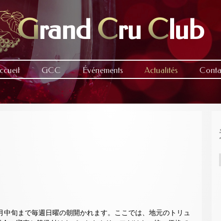
G
rand
C
ru
C
lub
ccueil
GCC
Événements
Actualités
Conta
2月中旬から3月中旬まで毎週日曜の朝開かれます。ここでは、地元のトリュ