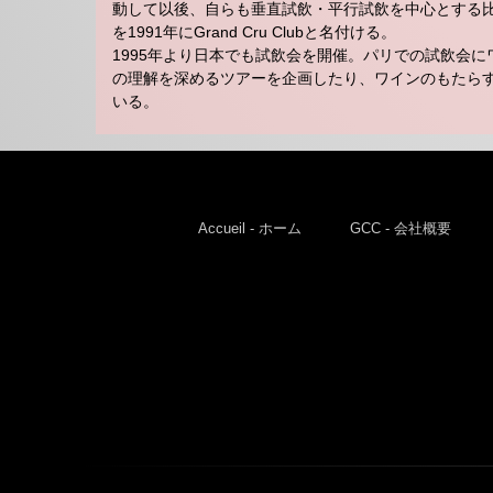
動して以後、自らも垂直試飲・平行試飲を中心とする
を1991年にGrand Cru Clubと名付ける。
1995年より日本でも試飲会を開催。パリでの試飲会
の理解を深めるツアーを企画したり、ワインのもたら
いる。
Accueil - ホーム
GCC - 会社概要