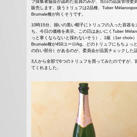
フ採集者協会が認めた会員のみが、当日の品質管理委
販売します。扱うトリュフは2品種、Tuber Mélanos
Brumale種が向くそうです。
10時15分、揃いの黒い帽子にトリュフの入った容器
ち、今日の価格を表示。この日はあいにくTuber Méla
っと寒くならないと採れないそう）、1級（1er choix）が85
Brumale種が450ユーロ/kg。どのトリュフにも
の白い部分）があるのが、委員会が品質チェックした
3人から全部で6つのトリュフを買ってみたのですが、
てくれました。