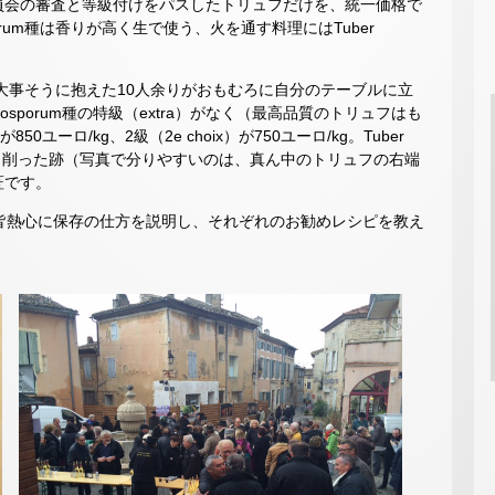
員会の審査と等級付けをパスしたトリュフだけを、統一価格で
porum種は香りが高く生で使う、火を通す料理にはTuber
を大事そうに抱えた10人余りがおもむろに自分のテーブルに立
nosporum種の特級（extra）がなく（最高品質のトリュフはも
0ユーロ/kg、2級（2e choix）が750ユーロ/kg。Tuber
ちょっと削った跡（写真で分りやすいのは、真ん中のトリュフの右端
証です。
皆熱心に保存の仕方を説明し、それぞれのお勧めレシピを教え