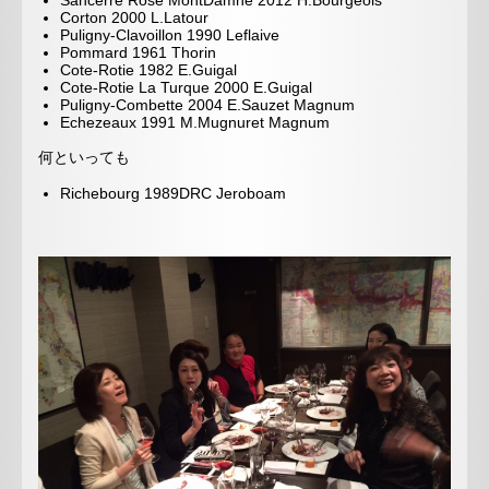
Sancerre Rose MontDamne 2012 H.Bourgeois
Corton 2000 L.Latour
Puligny-Clavoillon 1990 Leflaive
Pommard 1961 Thorin
Cote-Rotie 1982 E.Guigal
Cote-Rotie La Turque 2000 E.Guigal
Puligny-Combette 2004 E.Sauzet Magnum
Echezeaux 1991 M.Mugnuret Magnum
何といっても
Richebourg 1989DRC Jeroboam