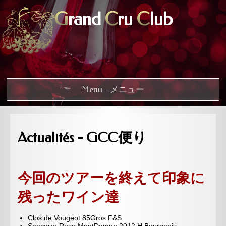
G
rand
C
ru
C
lub
Menu - メニュー
Actualités - GCC便り
今回のツアーを終えて印象に
残ったワイン達
Clos de Vougeot 85Gros F&S